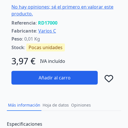
No hay opiniones; sé el primero en valorar este
producto.
Referencia
:
RD17000
Fabricante
:
Varios C
Peso
: 0,01 Kg
Stock
:
Pocas unidades
3,97 €
IVA incluído
Añadir al carro
Añad
Más información
Hoja de datos
Opiniones
Description
Especificaciones