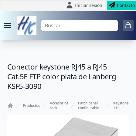
Iniciar sesión
Contacto
Conector keystone RJ45 a RJ45
Cat.5E FTP color plata de Lanberg
KSF5-3090
Accesorios
Patch panel
Keystone
Productos
rack
configurable
110
Home