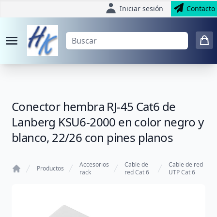
Iniciar sesión
Contacto
Conector hembra RJ-45 Cat6 de
Lanberg KSU6-2000 en color negro y
blanco, 22/26 con pines planos
Accesorios
Cable de
Cable de red
Productos
rack
red Cat 6
UTP Cat 6
Home