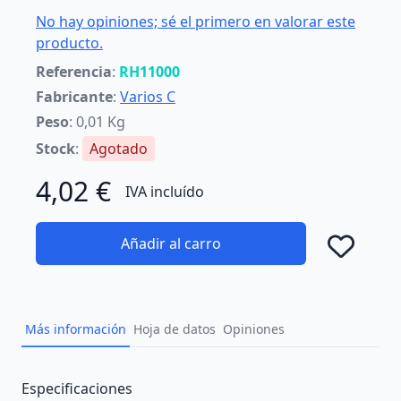
No hay opiniones; sé el primero en valorar este
producto.
Referencia
:
RH11000
Fabricante
:
Varios C
Peso
: 0,01 Kg
Stock
:
Agotado
4,02 €
IVA incluído
Añadir al carro
Añad
Más información
Hoja de datos
Opiniones
Description
Especificaciones