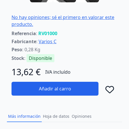
No hay opiniones; sé el primero en valorar este
producto.
Referencia
:
RV01000
Fabricante
:
Varios C
Peso
: 0,28 Kg
Stock
:
Disponible
13,62 €
IVA incluído
Añadir al carro
Añad
Más información
Hoja de datos
Opiniones