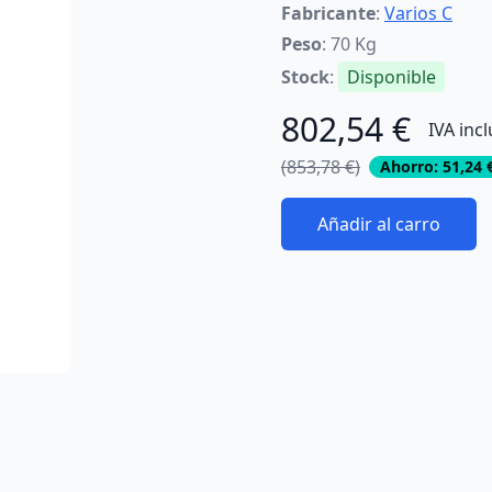
Fabricante
:
Varios C
Peso
: 70 Kg
Stock
:
Disponible
802,54 €
IVA inc
(853,78 €)
Ahorro: 51,24 
Añadir al carro