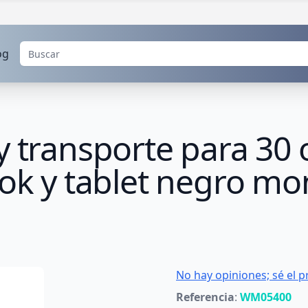
og
y transporte para 30
ook y tablet negro m
No hay opiniones; sé el p
Referencia
:
WM05400