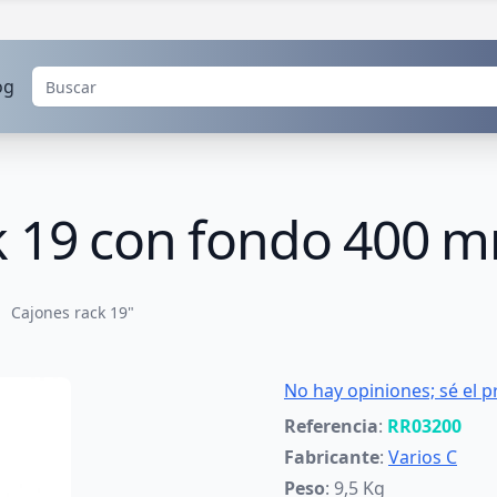
og
k 19 con fondo 400 
Cajones rack 19"
No hay opiniones; sé el p
Referencia
:
RR03200
Fabricante
:
Varios C
Peso
: 9,5 Kg