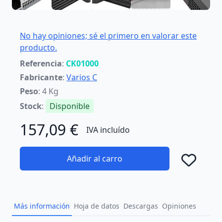
No hay opiniones; sé el primero en valorar este
producto.
Referencia
:
CK01000
Fabricante
:
Varios C
Peso
: 4 Kg
Stock
:
Disponible
157,09 €
IVA incluído
Añadir al carro
Añad
Más información
Hoja de datos
Descargas
Opiniones