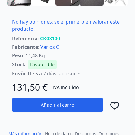
No hay opiniones; sé el primero en valorar este
producto.
Referencia
:
CK03100
Fabricante
:
Varios C
Peso
: 11,48 Kg
Stock
:
Disponible
Envío
: De 5 a 7 días laborables
131,50 €
IVA incluído
Añadir al carro
Añad
Más información
Hoja de datos
Descargas
Opiniones