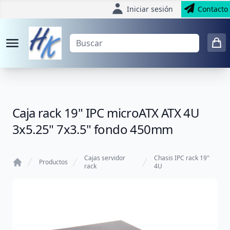
Iniciar sesión
Contacto
Caja rack 19" IPC microATX ATX 4U
3x5.25" 7x3.5" fondo 450mm
Cajas servidor
Chasis IPC rack 19"
Productos
rack
4U
Home