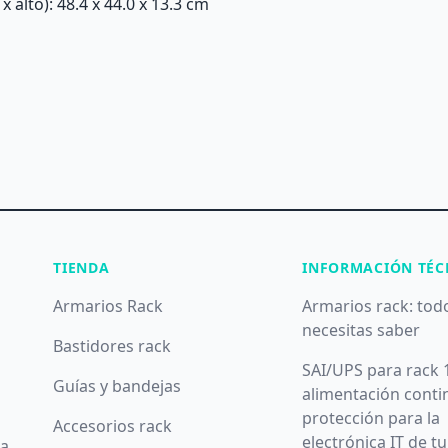
alto): 48.4 x 44.0 x 13.3 cm
TIENDA
INFORMACIÓN TÉC
Armarios Rack
Armarios rack: tod
necesitas saber
Bastidores rack
SAI/UPS para rack 
Guías y bandejas
alimentación conti
protección para la
Accesorios rack
electrónica IT de t
da