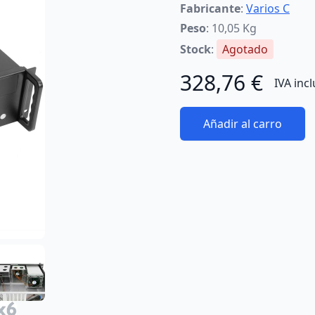
Fabricante
:
Varios C
Peso
: 10,05 Kg
Stock
:
Agotado
328,76 €
IVA inc
Añadir al carro