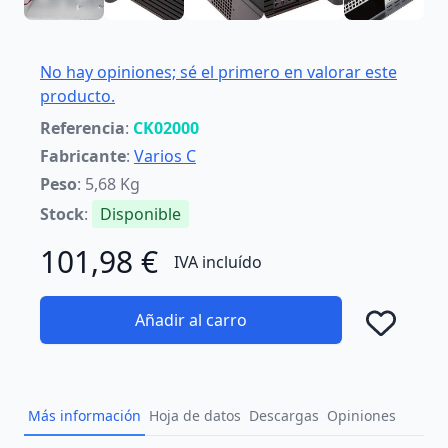
No hay opiniones; sé el primero en valorar este
producto.
Referencia
:
CK02000
Fabricante
:
Varios C
Peso
: 5,68 Kg
Stock
:
Disponible
101,98 €
IVA incluído
Añadir al carro
Añad
Más información
Hoja de datos
Descargas
Opiniones