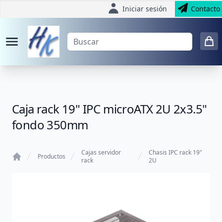
Iniciar sesión
Contacto
Caja rack 19" IPC microATX 2U 2x3.5"
fondo 350mm
Cajas servidor
Chasis IPC rack 19"
Productos
rack
2U
Home