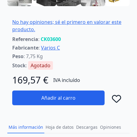
No hay opiniones; sé el primero en valorar este
producto.
Referencia
:
CK03600
Fabricante
:
Varios C
Peso
: 7,75 Kg
Stock
:
Agotado
169,57 €
IVA incluído
Añadir al carro
Añad
Más información
Hoja de datos
Descargas
Opiniones