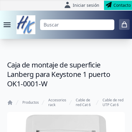
Iniciar sesión
Contacto
Caja de montaje de superficie
Lanberg para Keystone 1 puerto
OK1-0001-W
Accesorios
Cable de
Cable de red
Productos
rack
red Cat 6
UTP Cat 6
Home