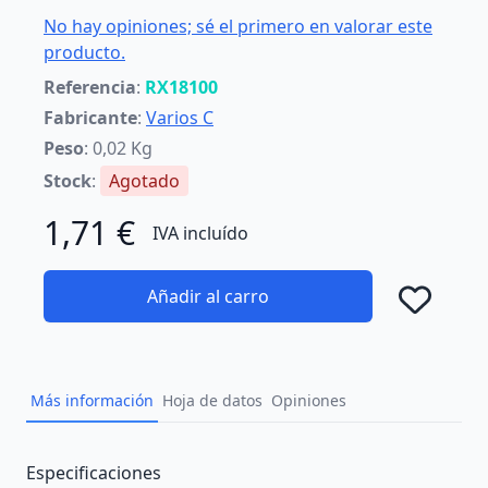
No hay opiniones; sé el primero en valorar este
producto.
Referencia
:
RX18100
Fabricante
:
Varios C
Peso
: 0,02 Kg
Stock
:
Agotado
1,71 €
IVA incluído
Añadir al carro
Añad
Más información
Hoja de datos
Opiniones
Description
Especificaciones