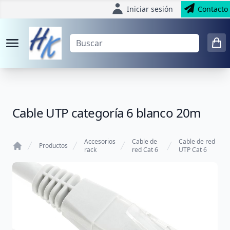
Iniciar sesión
Contacto
Cable UTP categoría 6 blanco 20m
Accesorios
Cable de
Cable de red
Productos
rack
red Cat 6
UTP Cat 6
Home