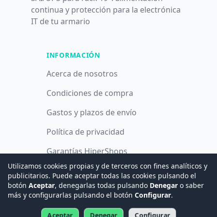
continua y protección para la electrónica
IT de tu armario
INFORMACIÓN
Acerca de nosotros
Condiciones de compra
Gastos y plazos de envío
Política de privacidad
Garantías HiperShops
Utilizamos cookies propias y de terceros con fines analíticos y
Política de cookies
publicitarios. Puede aceptar todas las cookies pulsando el
botón
Aceptar
, denegarlas todas pulsando
Denegar
o saber
más y configurarlas pulsando el botón
Configurar
.
© 2008 -
2026
Hogar Digital e Inmótica Ingenieros, S.L.
Aceptar
Denegar
Configurar