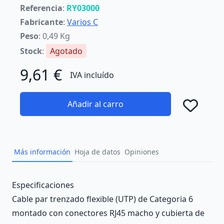
Referencia
:
RY03000
Fabricante
:
Varios C
Peso
: 0,49 Kg
Stock
:
Agotado
9,61 €
IVA incluído
Añadir al carro
Añad
Más información
Hoja de datos
Opiniones
Description
Especificaciones
Cable par trenzado flexible (UTP) de Categoria 6
montado con conectores RJ45 macho y cubierta de