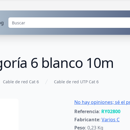
og
goría 6 blanco 10m
Cable de red Cat 6
Cable de red UTP Cat 6
No hay opiniones; sé el p
Referencia
:
RY02800
Fabricante
:
Varios C
Peso
: 0,23 Kg