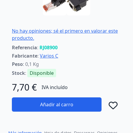
No hay opiniones; sé el primero en valorar este
producto.
Referencia
:
RJ08900
Fabricante
:
Varios C
Peso
: 0,1 Kg
Stock
:
Disponible
7,70 €
IVA incluído
Añadir al carro
Añad
Más información
Hoja de datos
Descargas
Opiniones