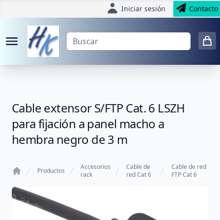
Iniciar sesión
Contacto
Cable extensor S/FTP Cat. 6 LSZH
para fijación a panel macho a
hembra negro de 3 m
Accesorios
Cable de
Cable de red
Productos
rack
red Cat 6
FTP Cat 6
Home