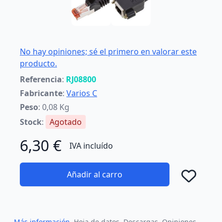
No hay opiniones; sé el primero en valorar este
producto.
Referencia
:
RJ08800
Fabricante
:
Varios C
Peso
: 0,08 Kg
Stock
:
Agotado
6,30 €
IVA incluído
Añadir al carro
Añad
Más información
Hoja de datos
Descargas
Opiniones