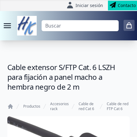
Iniciar sesión
Contacto
Cable extensor S/FTP Cat. 6 LSZH
para fijación a panel macho a
hembra negro de 2 m
Accesorios
Cable de
Cable de red
Productos
rack
red Cat 6
FTP Cat 6
Home