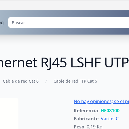
og
hernet RJ45 LSHF UTP 
Cable de red Cat 6
Cable de red FTP Cat 6
No hay opiniones; sé el p
Referencia
:
HF08100
Fabricante
:
Varios C
Peso
: 0,19 Kg