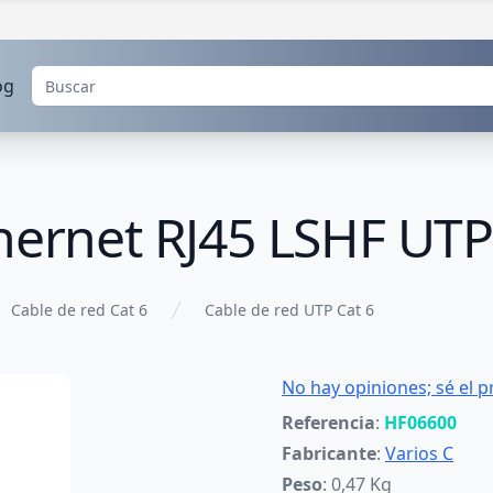
og
hernet RJ45 LSHF UTP
Cable de red Cat 6
Cable de red UTP Cat 6
No hay opiniones; sé el p
Referencia
:
HF06600
Fabricante
:
Varios C
Peso
: 0,47 Kg