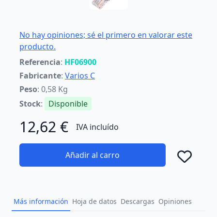
No hay opiniones; sé el primero en valorar este
producto.
Referencia
:
HF06900
Fabricante
:
Varios C
Peso
: 0,58 Kg
Stock
:
Disponible
12,62 €
IVA incluído
Añadir al carro
Añad
Más información
Hoja de datos
Descargas
Opiniones