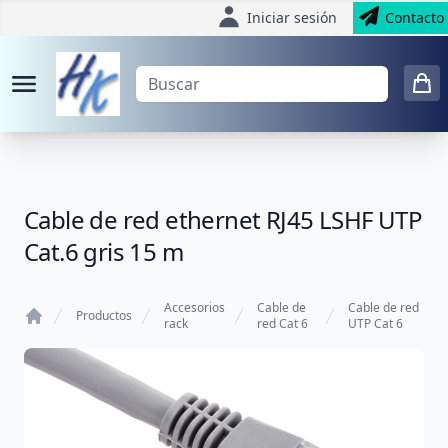
Iniciar sesión
Contacto
Cable de red ethernet RJ45 LSHF UTP
Cat.6 gris 15 m
Accesorios
Cable de
Cable de red
Productos
rack
red Cat 6
UTP Cat 6
Home