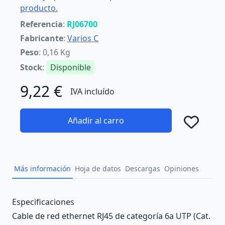
producto.
Referencia
:
RJ06700
Fabricante
:
Varios C
Peso
: 0,16 Kg
Stock
:
Disponible
9,22 €
IVA incluído
Añadir al carro
Añad
Más información
Hoja de datos
Descargas
Opiniones
Description
Especificaciones
Cable de red ethernet RJ45 de categoría 6a UTP (Cat.