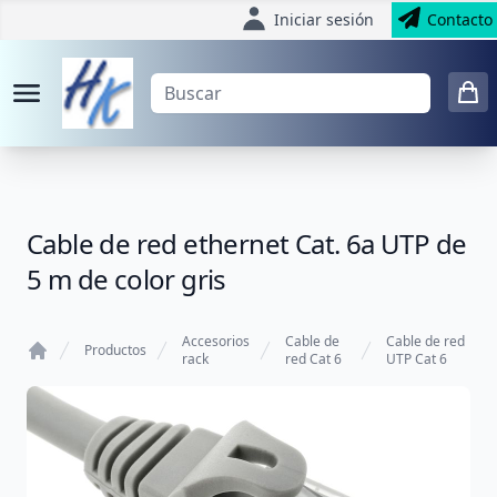
Iniciar sesión
Contacto
Cable de red ethernet Cat. 6a UTP de
5 m de color gris
Accesorios
Cable de
Cable de red
Productos
rack
red Cat 6
UTP Cat 6
Home