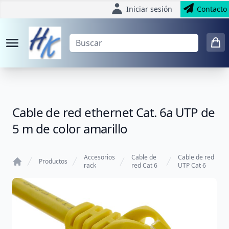
Iniciar sesión
Contacto
Cable de red ethernet Cat. 6a UTP de
5 m de color amarillo
Accesorios
Cable de
Cable de red
Productos
rack
red Cat 6
UTP Cat 6
Home