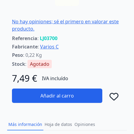
No hay opiniones; sé el primero en valorar este
producto.
Referencia
:
LJ03700
Fabricante
:
Varios C
Peso
: 0,22 Kg
Stock
:
Agotado
7,49 €
IVA incluído
Añadir al carro
Añad
Más información
Hoja de datos
Opiniones