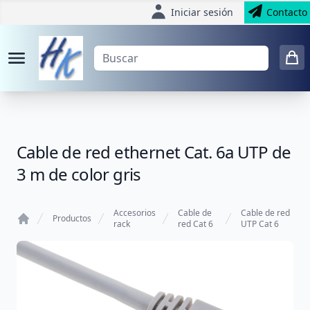
Iniciar sesión
Contacto
Cable de red ethernet Cat. 6a UTP de
3 m de color gris
Accesorios
Cable de
Cable de red
Productos
rack
red Cat 6
UTP Cat 6
Home