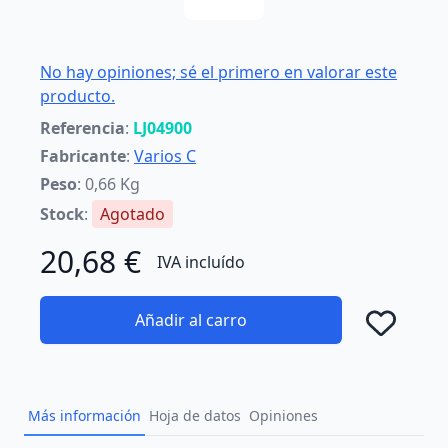
No hay opiniones; sé el primero en valorar este
producto.
Referencia
:
LJ04900
Fabricante
:
Varios C
Peso
: 0,66 Kg
Stock
:
Agotado
20,68 €
IVA incluído
Añadir al carro
Añad
Más información
Hoja de datos
Opiniones