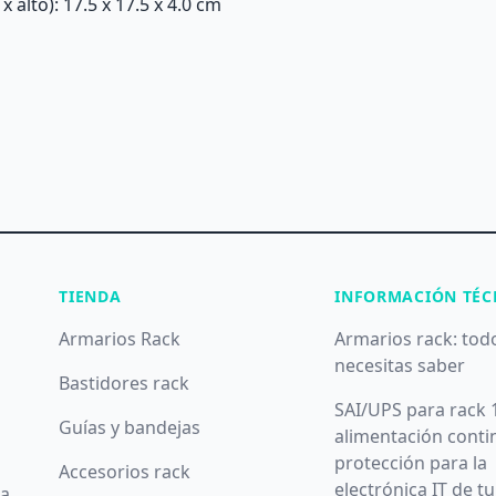
alto): 17.5 x 17.5 x 4.0 cm
TIENDA
INFORMACIÓN TÉC
Armarios Rack
Armarios rack: tod
necesitas saber
Bastidores rack
SAI/UPS para rack 
Guías y bandejas
alimentación conti
protección para la
Accesorios rack
electrónica IT de t
da