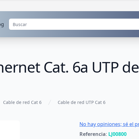
og
hernet Cat. 6a UTP de
Cable de red Cat 6
Cable de red UTP Cat 6
No hay opiniones; sé el p
Referencia
:
LJ00800