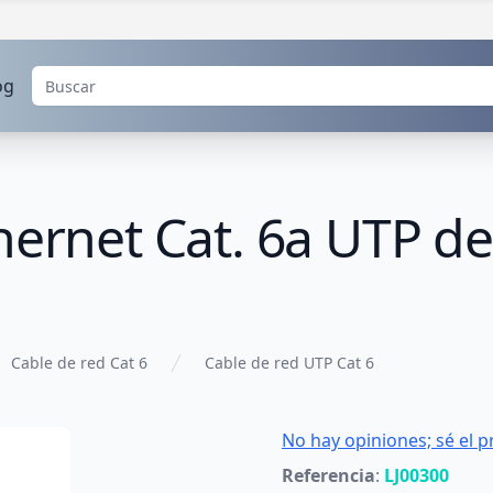
og
hernet Cat. 6a UTP de
Cable de red Cat 6
Cable de red UTP Cat 6
No hay opiniones; sé el p
Referencia
:
LJ00300