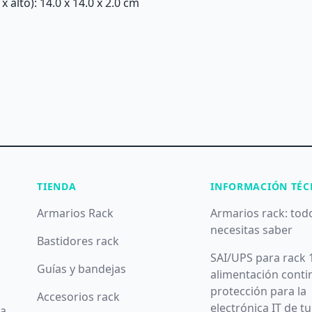
alto): 14.0 x 14.0 x 2.0 cm
TIENDA
INFORMACIÓN TÉC
Armarios Rack
Armarios rack: tod
necesitas saber
Bastidores rack
SAI/UPS para rack 
Guías y bandejas
alimentación conti
protección para la
Accesorios rack
electrónica IT de t
da