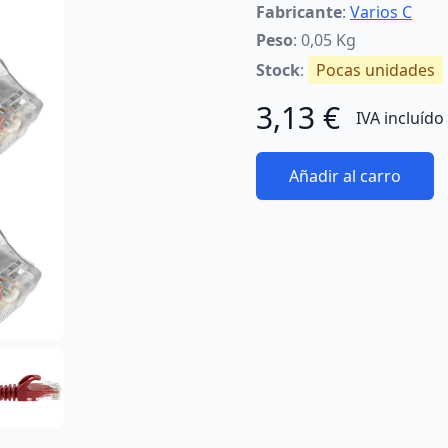
Fabricante
:
Varios C
Peso
: 0,05 Kg
Stock
:
Pocas unidades
3,13 €
IVA incluído
Añadir al carro