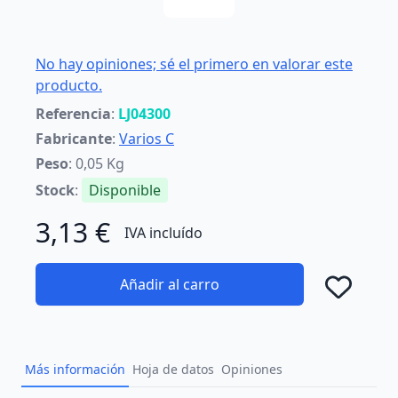
No hay opiniones; sé el primero en valorar este
producto.
Referencia
:
LJ04300
Fabricante
:
Varios C
Peso
: 0,05 Kg
Stock
:
Disponible
3,13 €
IVA incluído
Añadir al carro
Añad
Más información
Hoja de datos
Opiniones