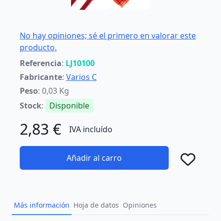
No hay opiniones; sé el primero en valorar este
producto.
Referencia
:
LJ10100
Fabricante
:
Varios C
Peso
: 0,03 Kg
Stock
:
Disponible
2,83 €
IVA incluído
Añadir al carro
Añad
Más información
Hoja de datos
Opiniones