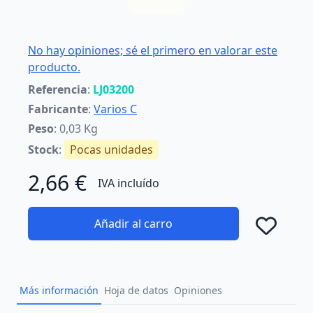
No hay opiniones; sé el primero en valorar este
producto.
Referencia
:
LJ03200
Fabricante
:
Varios C
Peso
: 0,03 Kg
Stock
:
Pocas unidades
2,66 €
IVA incluído
Añadir al carro
Añad
Más información
Hoja de datos
Opiniones