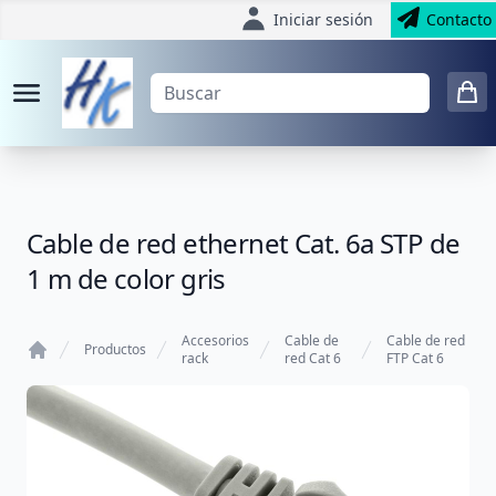
Iniciar sesión
Contacto
Cable de red ethernet Cat. 6a STP de
1 m de color gris
Accesorios
Cable de
Cable de red
Productos
rack
red Cat 6
FTP Cat 6
Home