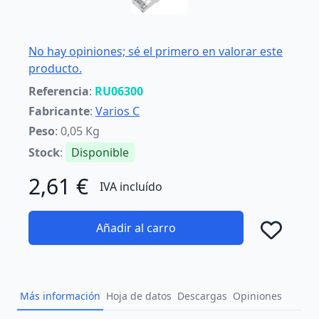
No hay opiniones; sé el primero en valorar este
producto.
Referencia
:
RU06300
Fabricante
:
Varios C
Peso
: 0,05 Kg
Stock
:
Disponible
2,61 €
IVA incluído
Añadir al carro
Añad
Más información
Hoja de datos
Descargas
Opiniones