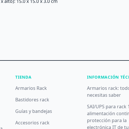
alto): 15.0 x 15.0 x 3.0 cm
TIENDA
INFORMACIÓN TÉC
Armarios Rack
Armarios rack: tod
necesitas saber
Bastidores rack
SAI/UPS para rack 
Guías y bandejas
alimentación conti
protección para la
Accesorios rack
electrónica IT de t
da