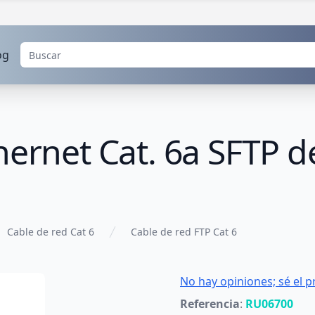
og
hernet Cat. 6a SFTP d
Cable de red Cat 6
Cable de red FTP Cat 6
No hay opiniones; sé el p
Referencia
:
RU06700