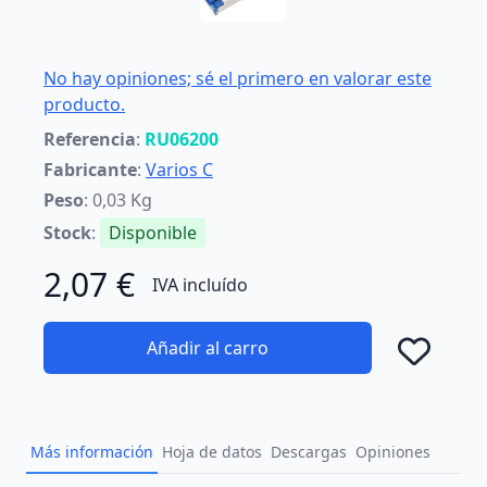
No hay opiniones; sé el primero en valorar este
producto.
Referencia
:
RU06200
Fabricante
:
Varios C
Peso
: 0,03 Kg
Stock
:
Disponible
2,07 €
IVA incluído
Añadir al carro
Añad
Más información
Hoja de datos
Descargas
Opiniones