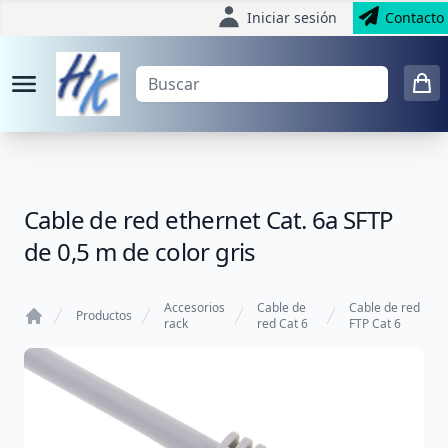
Iniciar sesión
Contacto
Cable de red ethernet Cat. 6a SFTP
de 0,5 m de color gris
Accesorios
Cable de
Cable de red
Productos
rack
red Cat 6
FTP Cat 6
Home