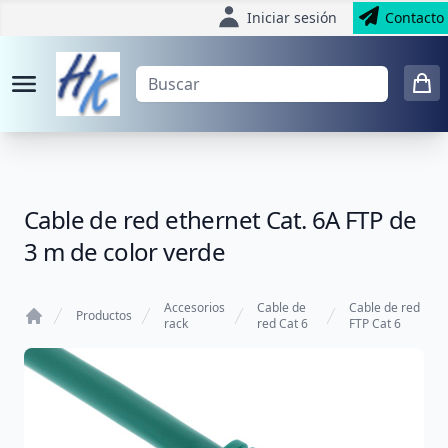
Iniciar sesión
Contacto
Cable de red ethernet Cat. 6A FTP de
3 m de color verde
Accesorios
Cable de
Cable de red
Productos
rack
red Cat 6
FTP Cat 6
Home