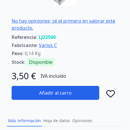
No hay opiniones; sé el primero en valorar este
producto.
Referencia
:
LJ22500
Fabricante
:
Varios C
Peso
: 0,14 Kg
Stock
:
Disponible
3,50 €
IVA incluído
Añadir al carro
Añad
Más información
Hoja de datos
Opiniones