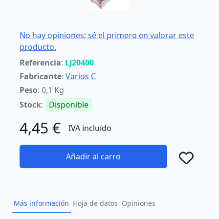
No hay opiniones; sé el primero en valorar este
producto.
Referencia
:
LJ20400
Fabricante
:
Varios C
Peso
: 0,1 Kg
Stock
:
Disponible
4,45 €
IVA incluído
Añadir al carro
Añad
Más información
Hoja de datos
Opiniones