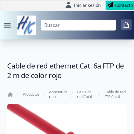
Iniciar sesión
Contacto
Cable de red ethernet Cat. 6a FTP de
2 m de color rojo
Accesorios
Cable de
Cable de red
Productos
rack
red Cat 6
FTP Cat 6
Home