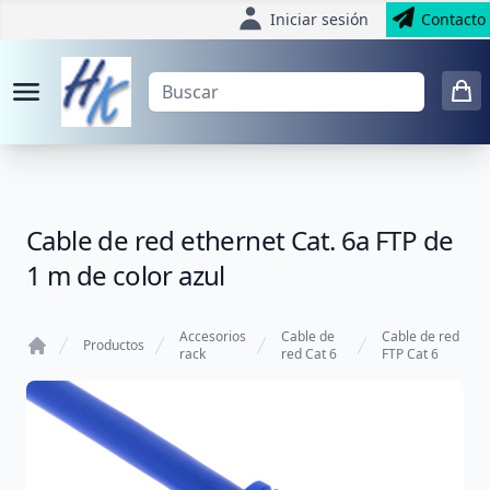
Iniciar sesión
Contacto
Cable de red ethernet Cat. 6a FTP de
1 m de color azul
Accesorios
Cable de
Cable de red
Productos
rack
red Cat 6
FTP Cat 6
Home