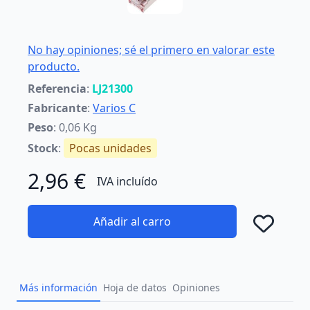
No hay opiniones; sé el primero en valorar este
producto.
Referencia
:
LJ21300
Fabricante
:
Varios C
Peso
: 0,06 Kg
Stock
:
Pocas unidades
2,96 €
IVA incluído
Añadir al carro
Añad
Más información
Hoja de datos
Opiniones