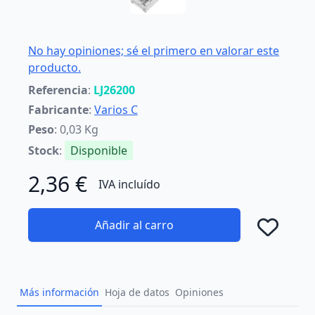
No hay opiniones; sé el primero en valorar este
producto.
Referencia
:
LJ26200
Fabricante
:
Varios C
Peso
: 0,03 Kg
Stock
:
Disponible
2,36 €
IVA incluído
Añadir al carro
Añad
Más información
Hoja de datos
Opiniones