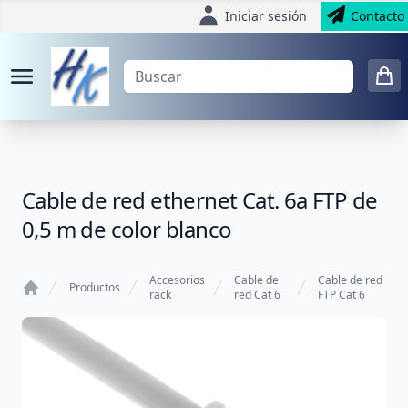
Iniciar sesión
Contacto
Cable de red ethernet Cat. 6a FTP de
0,5 m de color blanco
Accesorios
Cable de
Cable de red
Productos
rack
red Cat 6
FTP Cat 6
Home