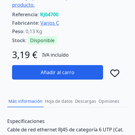
producto.
Referencia
:
RJ04700
Fabricante
:
Varios C
Peso
: 0,13 Kg
Stock
:
Disponible
3,19 €
IVA incluído
Añadir al carro
Añad
Más información
Hoja de datos
Descargas
Opiniones
Description
Especificaciones
Cable de red ethernet RJ45 de categoría 6 UTP (Cat.