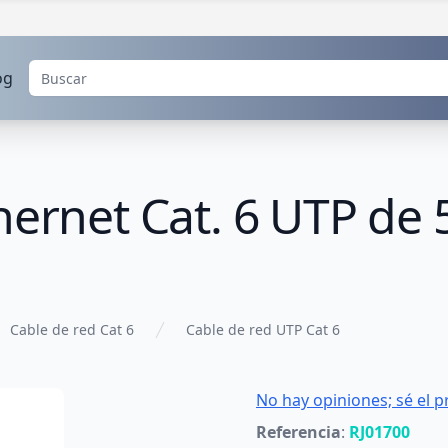
og
hernet Cat. 6 UTP de 
Cable de red Cat 6
Cable de red UTP Cat 6
No hay opiniones; sé el p
Referencia
:
RJ01700