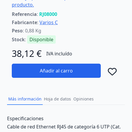
producto.
Referencia
:
RJ08000
Fabricante
:
Varios C
Peso
: 0,88 Kg
Stock
:
Disponible
38,12 €
IVA incluído
Añadir al carro
Añad
Más información
Hoja de datos
Opiniones
Description
Especificaciones
Cable de red Ethernet RJ45 de categoría 6 UTP (Cat.