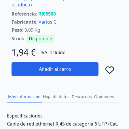
producto.
Referencia
:
RJ05500
Fabricante
:
Varios C
Peso
: 0,09 Kg
Stock
:
Disponible
1,94 €
IVA incluído
Añadir al carro
Añad
Más información
Hoja de datos
Descargas
Opiniones
Description
Especificaciones
Cable de red ethernet RJ45 de categoría 6 UTP (Cat.