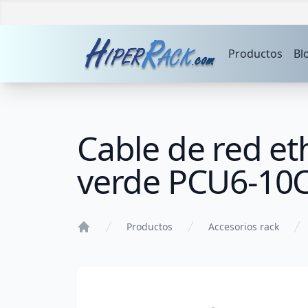
Productos
Bl
Cable de red et
verde PCU6-10
Productos
Accesorios rack
Home