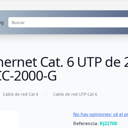
og
hernet Cat. 6 UTP de 
CC-2000-G
Cable de red Cat 6
Cable de red UTP Cat 6
No hay opiniones; sé el p
Referencia
:
RJ22700