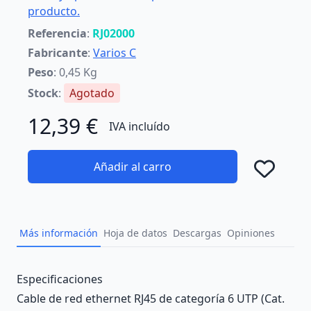
producto.
Referencia
:
RJ02000
Fabricante
:
Varios C
Peso
: 0,45 Kg
Stock
:
Agotado
12,39 €
IVA incluído
Añadir al carro
Añad
Más información
Hoja de datos
Descargas
Opiniones
Description
Especificaciones
Cable de red ethernet RJ45 de categoría 6 UTP (Cat.