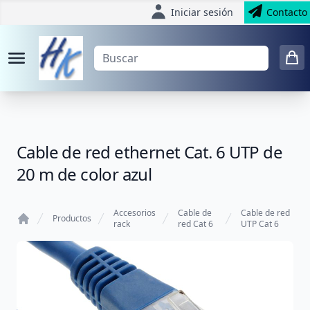
Iniciar sesión
Contacto
Cable de red ethernet Cat. 6 UTP de
20 m de color azul
Accesorios
Cable de
Cable de red
Productos
rack
red Cat 6
UTP Cat 6
Home