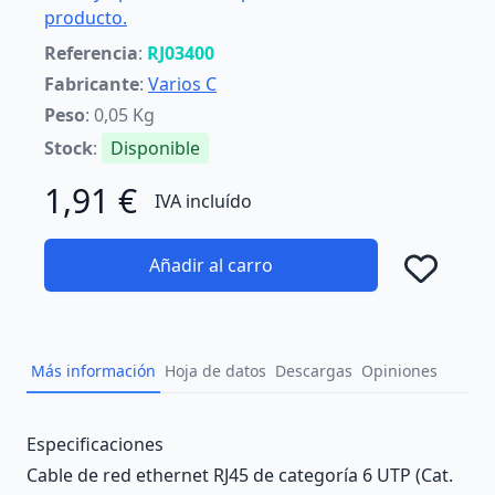
producto.
Referencia
:
RJ03400
Fabricante
:
Varios C
Peso
: 0,05 Kg
Stock
:
Disponible
1,91 €
IVA incluído
Añadir al carro
Añad
Más información
Hoja de datos
Descargas
Opiniones
Description
Especificaciones
Cable de red ethernet RJ45 de categoría 6 UTP (Cat.