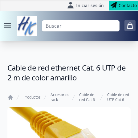
Iniciar sesión
Contacto
Cable de red ethernet Cat. 6 UTP de
2 m de color amarillo
Accesorios
Cable de
Cable de red
Productos
rack
red Cat 6
UTP Cat 6
Home