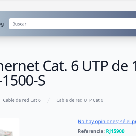
og
hernet Cat. 6 UTP de 
-1500-S
Cable de red Cat 6
Cable de red UTP Cat 6
No hay opiniones; sé el p
Referencia
:
RJ15900