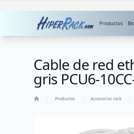
Productos
Bl
Cable de red et
gris PCU6-10CC
Productos
Accesorios rack
Home