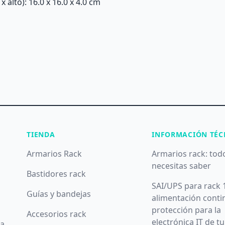
alto): 16.0 x 16.0 x 4.0 cm
TIENDA
INFORMACIÓN TÉC
Armarios Rack
Armarios rack: tod
necesitas saber
Bastidores rack
SAI/UPS para rack 
Guías y bandejas
alimentación conti
protección para la
Accesorios rack
electrónica IT de t
da