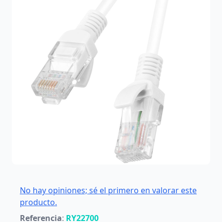
No hay opiniones; sé el primero en valorar este
producto.
Referencia
:
RY22700