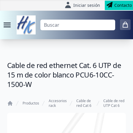
Iniciar sesión
Contacto
Cable de red ethernet Cat. 6 UTP de
15 m de color blanco PCU6-10CC-
1500-W
Accesorios
Cable de
Cable de red
Productos
rack
red Cat 6
UTP Cat 6
Home