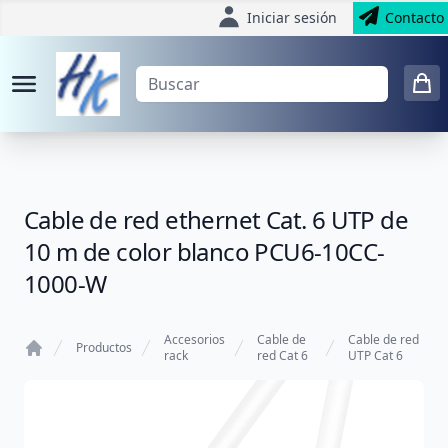
Iniciar sesión
Contacto
Cable de red ethernet Cat. 6 UTP de
10 m de color blanco PCU6-10CC-
1000-W
Accesorios
Cable de
Cable de red
Productos
rack
red Cat 6
UTP Cat 6
Home