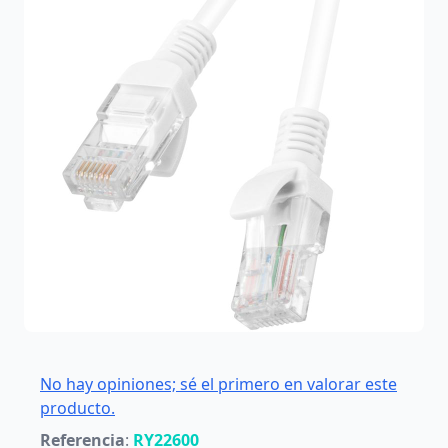
No hay opiniones; sé el primero en valorar este
producto.
Referencia
:
RY22600