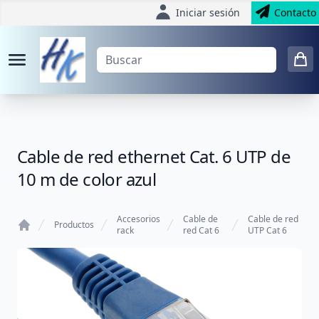
Iniciar sesión
Contacto
Cable de red ethernet Cat. 6 UTP de
10 m de color azul
Accesorios
Cable de
Cable de red
Productos
rack
red Cat 6
UTP Cat 6
Home