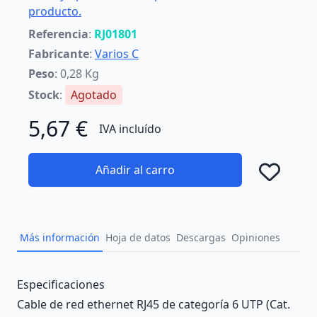
producto.
Referencia
:
RJ01801
Fabricante
:
Varios C
Peso
: 0,28 Kg
Stock
:
Agotado
5,67 €
IVA incluído
Añadir al carro
Añad
Más información
Hoja de datos
Descargas
Opiniones
Description
Especificaciones
Cable de red ethernet RJ45 de categoría 6 UTP (Cat.