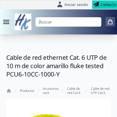
Iniciar sesión
Contacto
Cable de red ethernet Cat. 6 UTP de
10 m de color amarillo fluke tested
PCU6-10CC-1000-Y
Accesorios
Cable de
Cable de red
Productos
rack
red Cat 6
UTP Cat 6
Home