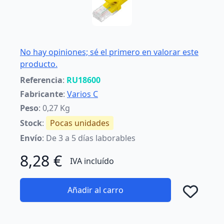
No hay opiniones; sé el primero en valorar este
producto.
Referencia
:
RU18600
Fabricante
:
Varios C
Peso
: 0,27 Kg
Stock
:
Pocas unidades
Envío
: De 3 a 5 días laborables
8,28 €
IVA incluído
Añadir al carro
Añad