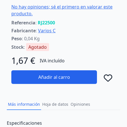
No hay opiniones; sé el primero en valorar este
producto.
Referencia
:
RJ22500
Fabricante
:
Varios C
Peso
: 0,04 Kg
Stock
:
Agotado
1,67 €
IVA incluído
Añadir al carro
Añad
Más información
Hoja de datos
Opiniones
Description
Especificaciones