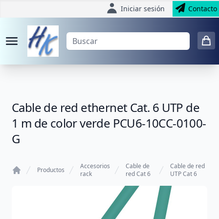
Iniciar sesión
Contacto
Cable de red ethernet Cat. 6 UTP de
1 m de color verde PCU6-10CC-0100-
G
Accesorios
Cable de
Cable de red
Productos
rack
red Cat 6
UTP Cat 6
Home