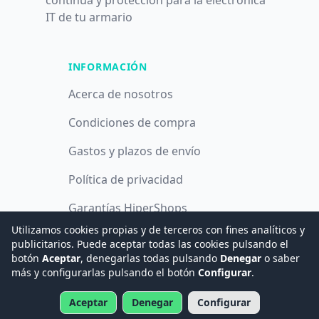
continua y protección para la electrónica
IT de tu armario
INFORMACIÓN
Acerca de nosotros
Condiciones de compra
Gastos y plazos de envío
Política de privacidad
Garantías HiperShops
Utilizamos cookies propias y de terceros con fines analíticos y
Política de cookies
publicitarios. Puede aceptar todas las cookies pulsando el
botón
Aceptar
, denegarlas todas pulsando
Denegar
o saber
más y configurarlas pulsando el botón
Configurar
.
© 2008 -
2026
Hogar Digital e Inmótica Ingenieros, S.L.
Aceptar
Denegar
Configurar