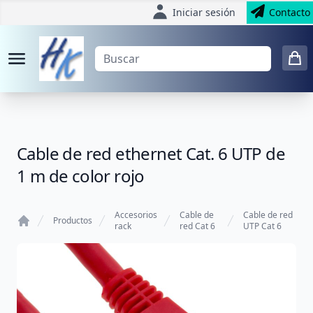
Iniciar sesión
Contacto
Cable de red ethernet Cat. 6 UTP de
1 m de color rojo
Accesorios
Cable de
Cable de red
Productos
rack
red Cat 6
UTP Cat 6
Home