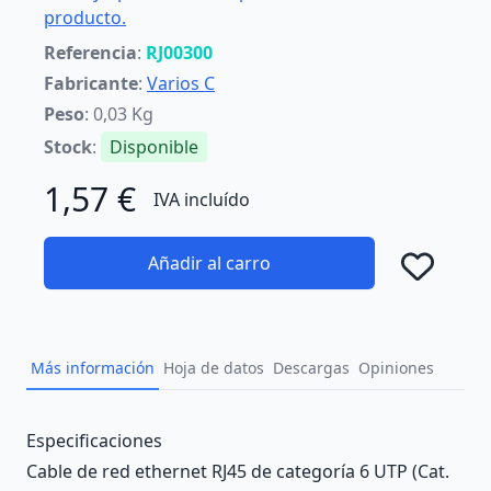
producto.
Referencia
:
RJ00300
Fabricante
:
Varios C
Peso
: 0,03 Kg
Stock
:
Disponible
1,57 €
IVA incluído
Añadir al carro
Añad
Más información
Hoja de datos
Descargas
Opiniones
Description
Especificaciones
Cable de red ethernet RJ45 de categoría 6 UTP (Cat.