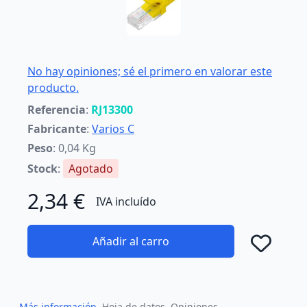
No hay opiniones; sé el primero en valorar este
producto.
Referencia
:
RJ13300
Fabricante
:
Varios C
Peso
: 0,04 Kg
Stock
:
Agotado
2,34 €
IVA incluído
Añadir al carro
Añad
Más información
Hoja de datos
Opiniones