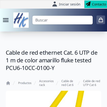
Iniciar sesión
Contacto
Cable de red ethernet Cat. 6 UTP de
1 m de color amarillo fluke tested
PCU6-10CC-0100-Y
Accesorios
Cable de
Cable de red
Productos
rack
red Cat 6
UTP Cat 6
Home