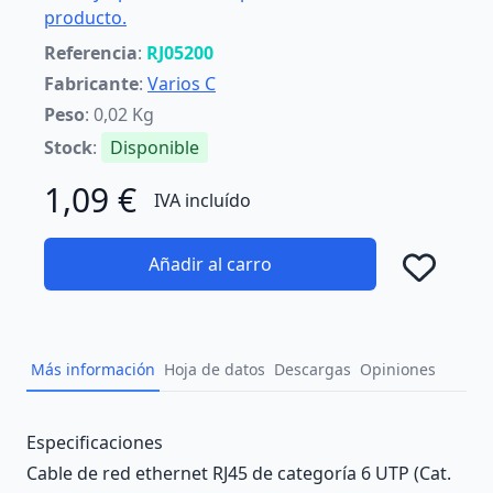
producto.
Referencia
:
RJ05200
Fabricante
:
Varios C
Peso
: 0,02 Kg
Stock
:
Disponible
1,09 €
IVA incluído
Añadir al carro
Añad
Más información
Hoja de datos
Descargas
Opiniones
Description
Especificaciones
Cable de red ethernet RJ45 de categoría 6 UTP (Cat.